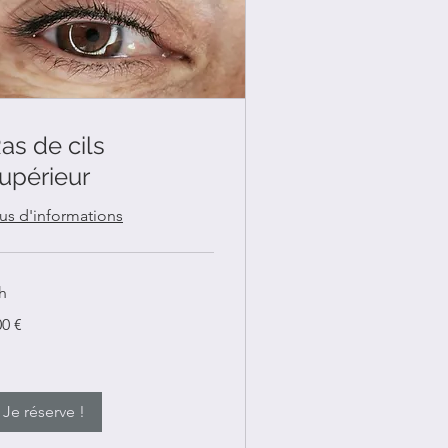
as de cils
upérieur
lus d'informations
h
0
00 €
ros
Je réserve !