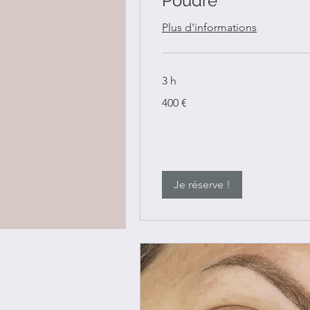
Poudré
Plus d'informations
3 h
400
400 €
euros
Je réserve !