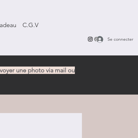
cadeau
C.G.V
Se connecter
nvoyer une photo via mail ou