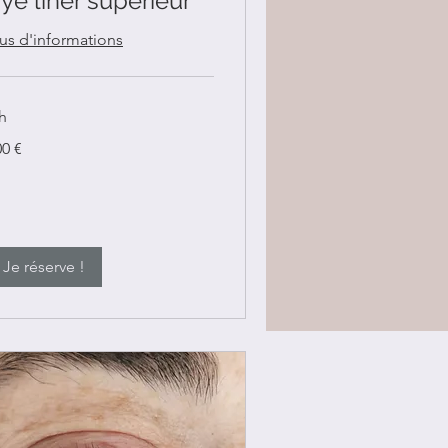
ye liner supérieur
lus d'informations
h
0
00 €
ros
Je réserve !