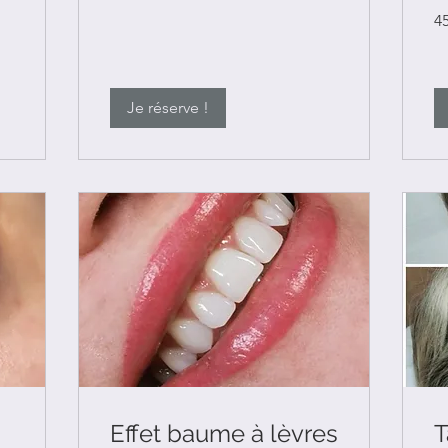
45
4
eu
Je réserve !
s
Effet baume à lèvres
T