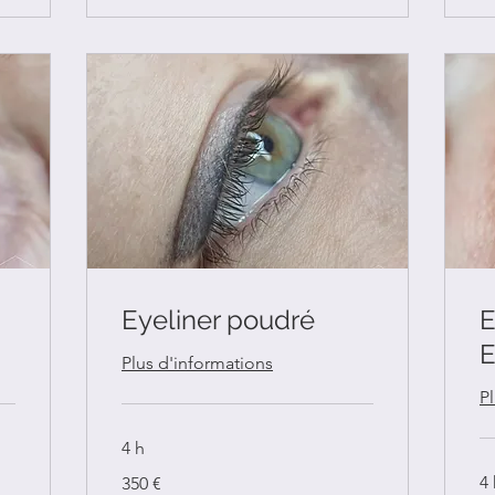
Eyeliner poudré
E
E
Plus d'informations
P
4 h
350
4
350 €
euros