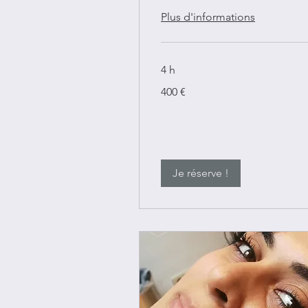
Plus d'informations
4 h
400
400 €
euros
Je réserve !