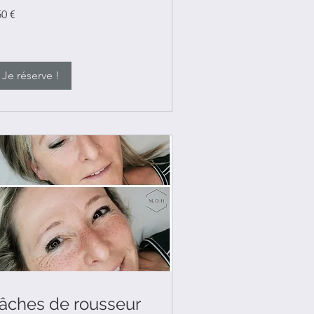
0
50 €
ros
Je réserve !
âches de rousseur