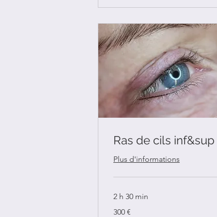
Ras de cils inf&sup
Plus d'informations
2 h 30 min
300
300 €
euros