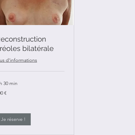
econstruction
réoles bilatérale
lus d'informations
 h 30 min
0
00 €
ros
Je réserve !