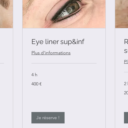
Eye liner sup&inf
R
s
Plus d'informations
P
4 h
400
2 
400 €
euros
20
2
eu
Je réserve !