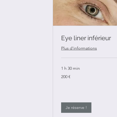
Eye liner inférieur
Plus d'informations
1 h 30 min
200
200 €
euros
Je réserve !