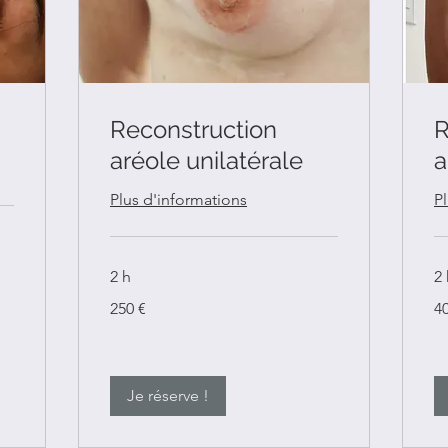
Reconstruction
R
aréole unilatérale
a
Plus d'informations
P
2 h
2
250
40
250 €
4
euros
eu
Je réserve !