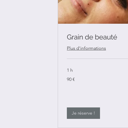
Grain de beauté
Plus d'informations
1 h
90
90 €
euros
Je réserve !