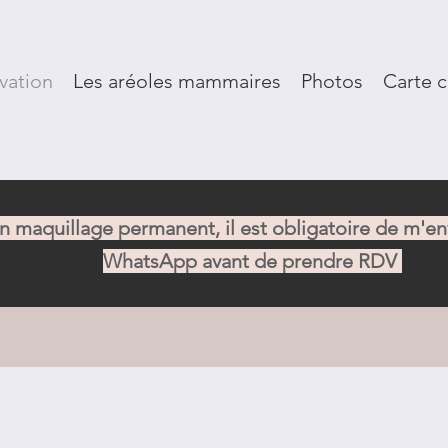
rvation
Les aréoles mammaires
Photos
Carte 
+32.495.619.519
en maquillage permanent, il est obligatoire de m'e
WhatsApp avant de prendre RDV